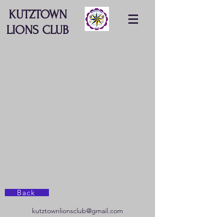
KUTZTOWN
LIONS CLUB
Back
kutztownlionsclub@gmail.com